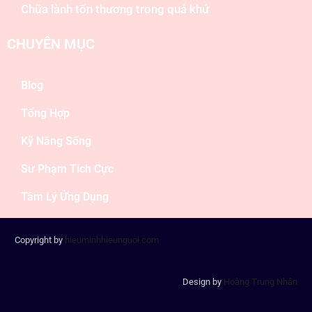
Chữa lành tổn thương trong quá khứ
CHUYÊN MỤC
Blog
Tổng Hợp
Kỹ Năng Sống
Sư Phạm Tích Cực
Tâm Lý Ứng Dụng
Copyright by
hieuminhhieunguoi.com
Design by
Hoàng Trung Nhân