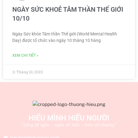
NGÀY SỨC KHOẺ TÂM THẦN THẾ GIỚI
10/10
Ngày Sức khỏe Tâm thần Thế giới (World Mental Health
Day) được tổ chức vào ngày 10 tháng 10 hàng
XEM CHI TIẾT »
11 Tháng 10, 2023
HIỂU MÌNH HIỂU NGƯỜI
“Lắng để nghe – nghe để hiểu – hiểu rồi thương”
hieuminhhieunguoi.com