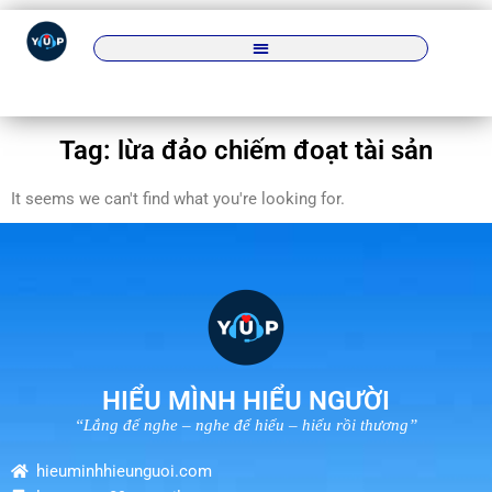
Tag: lừa đảo chiếm đoạt tài sản
It seems we can't find what you're looking for.
HIỂU MÌNH HIỂU NGƯỜI
“Lắng để nghe – nghe để hiểu – hiểu rồi thương”
hieuminhhieunguoi.com