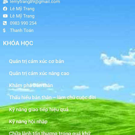
lemytrang89@gmail.com
Lê Mỹ Trang
Lê Mỹ Trang
0983 990 254
Thanh Toán
KHÓA HỌC
Quản trị cảm xúc cơ bản
Quản trị cảm xúc nâng cao
Khám phá bản thân
Thấu hiểu bản thân – làm chủ cuộc đời
Kỹ năng giao tiếp hiệu quả
Kỹ năng hội nhập
Chữa lành tổn thương trong quá khứ