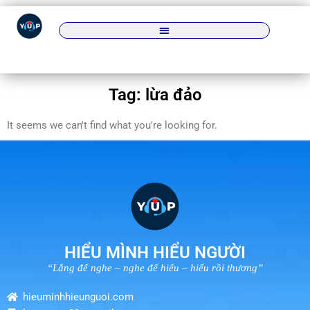
Tag: lừa đảo
It seems we can't find what you're looking for.
HIỂU MÌNH HIỂU NGƯỜI
“Lắng để nghe – nghe để hiểu – hiểu rồi thương”
hieuminhhieunguoi.com