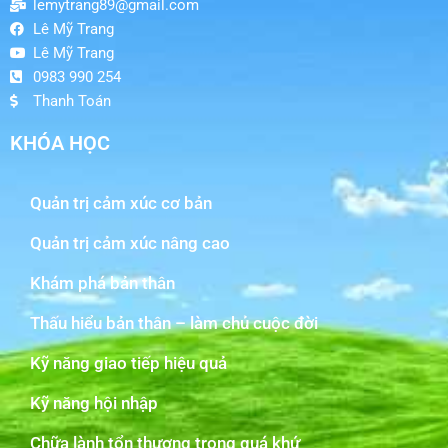
lemytrang89@gmail.com
Lê Mỹ Trang
Lê Mỹ Trang
0983 990 254
Thanh Toán
KHÓA HỌC
Quản trị cảm xúc cơ bản
Quản trị cảm xúc nâng cao
Khám phá bản thân
Thấu hiểu bản thân – làm chủ cuộc đời
Kỹ năng giao tiếp hiệu quả
Kỹ năng hội nhập
Chữa lành tổn thương trong quá khứ