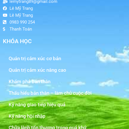
lemytrang89@gmail.com
Lê Mỹ Trang
Lê Mỹ Trang
0983 990 254
Thanh Toán
KHÓA HỌC
Quản trị cảm xúc cơ bản
Quản trị cảm xúc nâng cao
Khám phá bản thân
Thấu hiểu bản thân – làm chủ cuộc đời
Kỹ năng giao tiếp hiệu quả
Kỹ năng hội nhập
Chữa lành tổn thương trong quá khứ