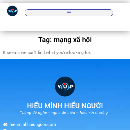
Tag: mạng xã hội
It seems we can't find what you're looking for.
HIỂU MÌNH HIỂU NGƯỜI
“Lắng để nghe – nghe để hiểu – hiểu rồi thương”
hieuminhhieunguoi.com