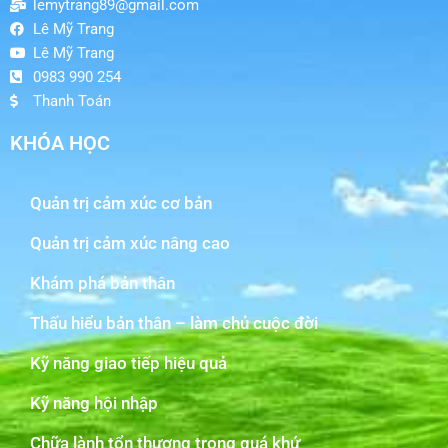
lemytrang89@gmail.com
Lê Mỹ Trang
Lê Mỹ Trang
0983 990 254
Thanh Toán
KHÓA HỌC
Quản trị cảm xúc cơ bản
Quản trị cảm xúc nâng cao
Khám phá bản thân
Thấu hiểu bản thân – làm chủ cuộc đời
Kỹ năng giao tiếp hiệu quả
Kỹ năng hội nhập
Chữa lành tổn thương trong quá khứ