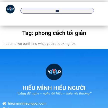
Tag: phong cách tối giản
It seems we can't find what you're looking for.
HIỂU MÌNH HIỂU NGƯỜI
“Lắng để nghe – nghe để hiểu – hiểu rồi thương”
hieuminhhieunguoi.com