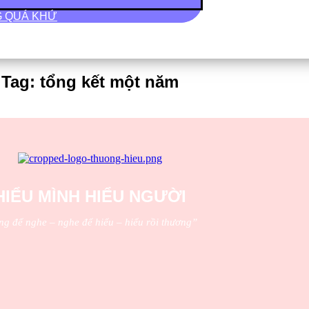
G QUÁ KHỨ
Tag: tổng kết một năm
HIỂU MÌNH HIỂU NGƯỜI
ng để nghe – nghe để hiểu – hiểu rồi thương”