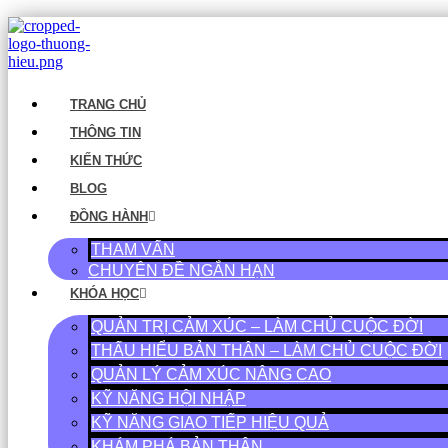
TRANG CHỦ
THÔNG TIN
KIẾN THỨC
BLOG
ĐỒNG HÀNH
THAM VẤN
CHUYÊN ĐỀ NGẮN HẠN
KHÓA HỌC
QUẢN TRỊ CẢM XÚC – LÀM CHỦ CUỘC ĐỜI
THẤU HIỂU BẢN THÂN – LÀM CHỦ CUỘC ĐỜI
QUẢN LÝ CẢM XÚC NÂNG CAO
KỸ NĂNG HỘI NHẬP
KỸ NĂNG GIAO TIẾP HIỆU QUẢ
KHÁM PHÁ BẢN THÂN