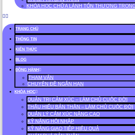
KHÓA HỌC CHỮA LÀNH TỔN THƯƠNG TRON
TRANG CHỦ
THÔNG TIN
KIẾN THỨC
BLOG
ĐỒNG HÀNH
THAM VẤN
CHUYÊN ĐỀ NGẮN HẠN
KHÓA HỌC
QUẢN TRỊ CẢM XÚC – LÀM CHỦ CUỘC ĐỜI
THẤU HIỂU BẢN THÂN – LÀM CHỦ CUỘC ĐỜI
QUẢN LÝ CẢM XÚC NÂNG CAO
KỸ NĂNG HỘI NHẬP
KỸ NĂNG GIAO TIẾP HIỆU QUẢ