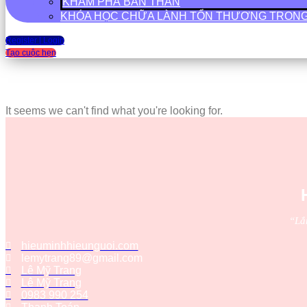
KHÁM PHÁ BẢN THÂN
KHÓA HỌC CHỮA LÀNH TỔN THƯƠNG TRON
Register | Login
Tạo cuộc hẹn
It seems we can't find what you're looking for.
“Lắ
hieuminhhieunguoi.com
lemytrang89@gmail.com
Lê Mỹ Trang
Lê Mỹ Trang
0983 990 254