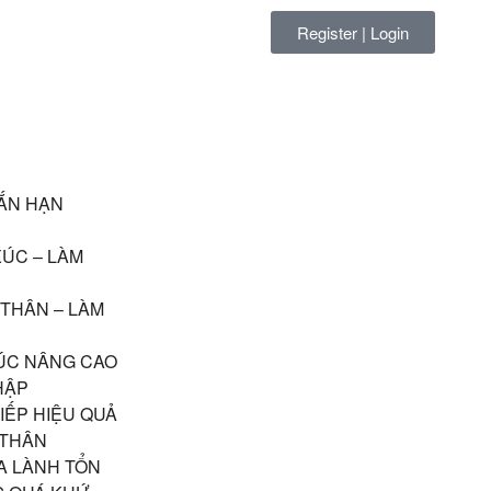
Register | Login
ẮN HẠN
XÚC – LÀM
 THÂN – LÀM
ÚC NÂNG CAO
HẬP
IẾP HIỆU QUẢ
 THÂN
A LÀNH TỔN