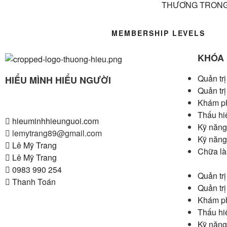
THƯƠNG TRONG
MEMBERSHIP LEVELS
KHÓA
Quản tr
HIỂU MÌNH HIỂU NGƯỜI
Quản tr
“Lắng để nghe – nghe để hiểu – hiểu rồi thương”
Khám ph
Thấu hi
hieuminhhieunguoi.com
Kỹ năng
lemytrang89@gmail.com
Kỹ năng
Lê Mỹ Trang
Chữa là
Lê Mỹ Trang
0983 990 254
Quản tr
Thanh Toán
Quản tr
Khám ph
Thấu hi
Kỹ năng