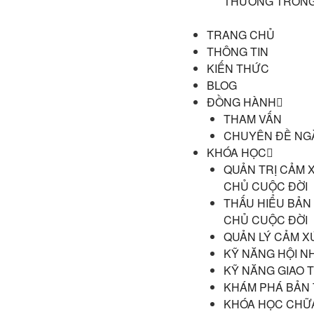
THƯƠNG TRONG
TRANG CHỦ
THÔNG TIN
KIẾN THỨC
BLOG
ĐỒNG HÀNH
THAM VẤN
CHUYÊN ĐỀ NG
KHÓA HỌC
QUẢN TRỊ CẢM 
CHỦ CUỘC ĐỜI
THẤU HIỂU BẢN
CHỦ CUỘC ĐỜI
QUẢN LÝ CẢM X
KỸ NĂNG HỘI N
KỸ NĂNG GIAO T
KHÁM PHÁ BẢN
KHÓA HỌC CHỮ