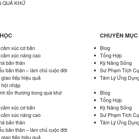
 QUÁ KHỨ
 HỌC
CHUYÊN MỤC
ị cảm xúc cơ bản
Blog
ị cảm xúc nâng cao
Tổng Hợp
á bản thân
Kỹ Năng Sống
ểu bản thân – làm chủ cuộc đời
Sư Phạm Tích C
 giao tiếp hiệu quả
Tâm Lý Ứng Dụn
 hội nhập
nh tổn thương trong quá khứ
Blog
Tổng Hợp
ị cảm xúc cơ bản
Kỹ Năng Sống
ị cảm xúc nâng cao
Sư Phạm Tích C
á bản thân
Tâm Lý Ứng Dụn
ểu bản thân – làm chủ cuộc đời
 giao tiếp hiệu quả