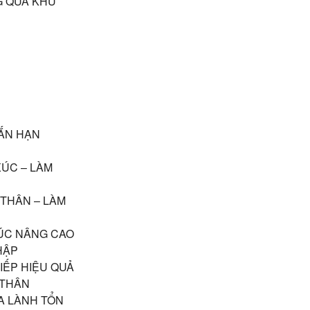
 QUÁ KHỨ
ẮN HẠN
XÚC – LÀM
 THÂN – LÀM
ÚC NÂNG CAO
HẬP
IẾP HIỆU QUẢ
 THÂN
A LÀNH TỔN