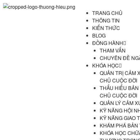
TRANG CHỦ
THÔNG TIN
KIẾN THỨC
BLOG
ĐỒNG HÀNH
THAM VẤN
CHUYÊN ĐỀ NG
KHÓA HỌC
QUẢN TRỊ CẢM 
CHỦ CUỘC ĐỜI
THẤU HIỂU BẢN
CHỦ CUỘC ĐỜI
QUẢN LÝ CẢM X
KỸ NĂNG HỘI N
KỸ NĂNG GIAO T
KHÁM PHÁ BẢN
KHÓA HỌC CHỮ