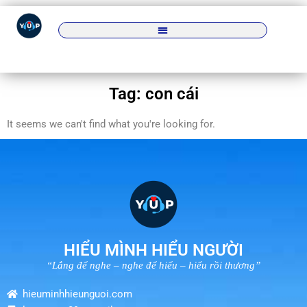
Tag: con cái
It seems we can't find what you're looking for.
HIỂU MÌNH HIỂU NGƯỜI
“Lắng để nghe – nghe để hiểu – hiểu rồi thương”
hieuminhhieunguoi.com