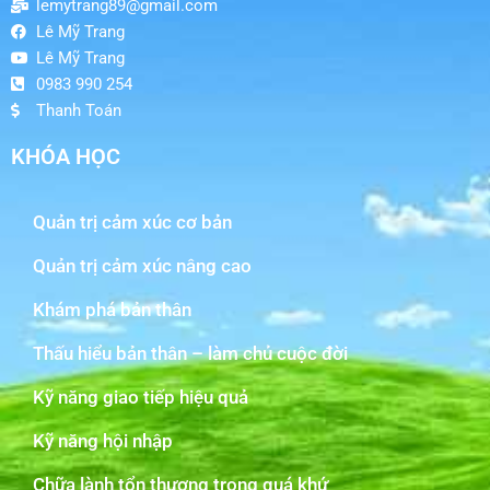
lemytrang89@gmail.com
Lê Mỹ Trang
Lê Mỹ Trang
0983 990 254
Thanh Toán
KHÓA HỌC
Quản trị cảm xúc cơ bản
Quản trị cảm xúc nâng cao
Khám phá bản thân
Thấu hiểu bản thân – làm chủ cuộc đời
Kỹ năng giao tiếp hiệu quả
Kỹ năng hội nhập
Chữa lành tổn thương trong quá khứ