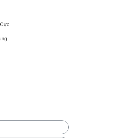
 Cực
ụng