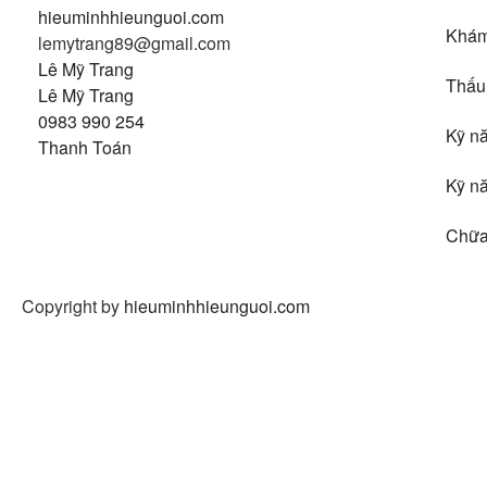
hieuminhhieunguoi.com
Khám
lemytrang89@gmail.com
Lê Mỹ Trang
Thấu 
Lê Mỹ Trang
0983 990 254
Kỹ nă
Thanh Toán
Kỹ n
Chữa 
Copyright by
hieuminhhieunguoi.com