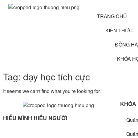
TRANG CHỦ
KIẾN THỨC
ĐỒNG H
KHÓA H
Tag: dạy học tích cực
It seems we can't find what you're looking for.
KHÓA
HIỂU MÌNH HIỂU NGƯỜI
Quản 
“Lắng để nghe – nghe để hiểu – hiểu rồi thương”
Quản 