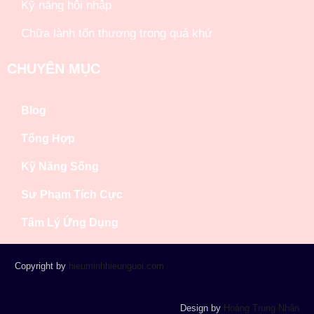
Kỹ năng hội nhập
Chữa lành tổn thương trong quá khứ
CHUYÊN MỤC
Blog
Tổng Hợp
Kỹ Năng Sống
Sư Phạm Tích Cực
Tâm Lý Ứng Dụng
Copyright by
hieuminhhieunguoi.com
Design by
Hoàng Trung Nhân