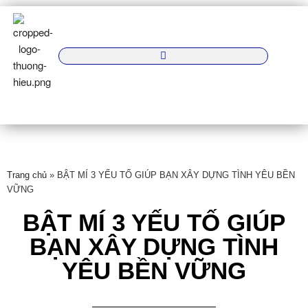
Trang chủ
»
BẬT MÍ 3 YẾU TỐ GIÚP BẠN XÂY DỰNG TÌNH YÊU BỀN
VỮNG
BẬT MÍ 3 YẾU TỐ GIÚP
BẠN XÂY DỰNG TÌNH
YÊU BỀN VỮNG