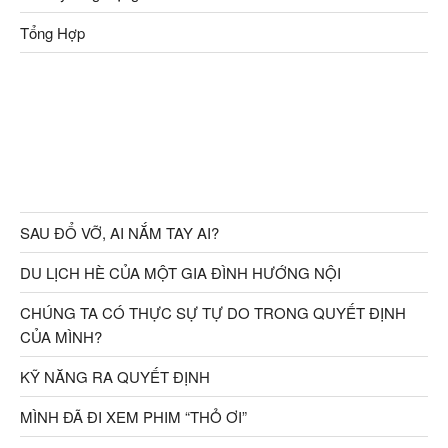
Tổng Hợp
SAU ĐỔ VỠ, AI NẮM TAY AI?
DU LỊCH HÈ CỦA MỘT GIA ĐÌNH HƯỚNG NỘI
CHÚNG TA CÓ THỰC SỰ TỰ DO TRONG QUYẾT ĐỊNH
CỦA MÌNH?
KỸ NĂNG RA QUYẾT ĐỊNH
MÌNH ĐÃ ĐI XEM PHIM “THỎ ƠI”