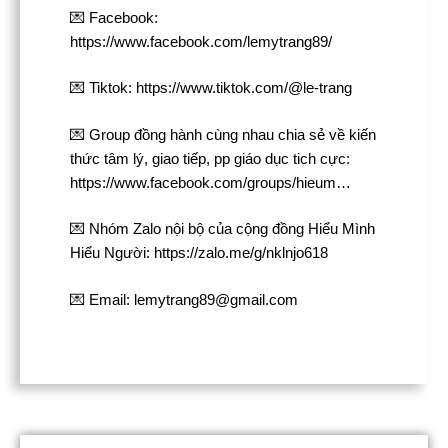
💌 Facebook:
https://www.facebook.com/lemytrang89/
💌 Tiktok: https://www.tiktok.com/@le-trang
💌 Group đồng hành cùng nhau chia sẻ về kiến
thức tâm lý, giao tiếp, pp giáo dục tich cực:
https://www.facebook.com/groups/hieum…
💌 Nhóm Zalo nội bộ của cộng đồng Hiểu Mình
Hiểu Người: https://zalo.me/g/nklnjo618
💌 Email: lemytrang89@gmail.com