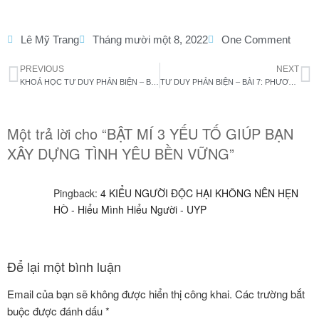
Lê Mỹ Trang
Tháng mười một 8, 2022
One Comment
PREVIOUS
NEXT
KHOÁ HỌC TƯ DUY PHẢN BIỆN – BÀI 6: PHƯƠNG PHÁP RÈN LUYỆN TƯ DUY
TƯ DUY PHẢN BIỆN – BÀI 7: PHƯƠNG PHÁP TRANH BIỆN￼
Một trả lời cho “BẬT MÍ 3 YẾU TỐ GIÚP BẠN
XÂY DỰNG TÌNH YÊU BỀN VỮNG”
Pingback:
4 KIỂU NGƯỜI ĐỘC HẠI KHÔNG NÊN HẸN
HÒ - Hiểu Mình Hiểu Người - UYP
Để lại một bình luận
Email của bạn sẽ không được hiển thị công khai.
Các trường bắt
buộc được đánh dấu
*