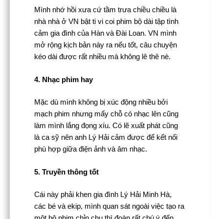
Mình nhớ hồi xưa cứ tầm trưa chiều chiều là
nhà nhà ở VN bật ti vi coi phim bộ dài tập tình
cảm gia đình của Hàn và Đài Loan. VN mình
mở rộng kịch bản này ra nếu tốt, câu chuyện
kéo dài được rất nhiều mà không lê thê nè.
4. Nhạc phim hay
Mặc dù mình không bị xúc động nhiều bởi
mạch phim nhưng mấy chỗ có nhạc lên cũng
làm mình lắng đọng xíu. Có lẽ xuất phát cũng
là ca sỹ nên anh Lý Hải cảm được để kết nối
phù hợp giữa điện ảnh và âm nhạc.
5. Truyền thông tốt
Cái này phải khen gia đình Lý Hải Minh Hà,
các bé và ekip, mình quan sát ngoài việc tạo ra
một bộ phim chỉn chu thì đoàn rất chú ý đến