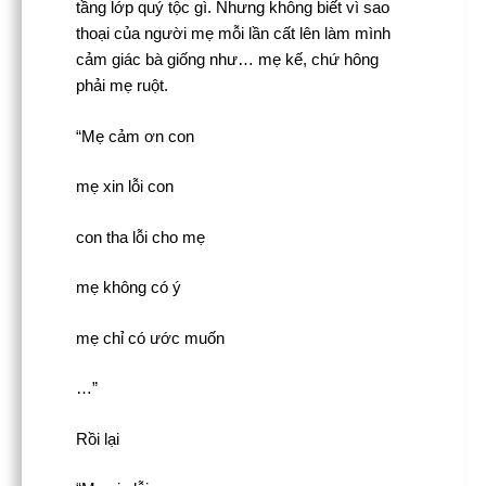
tầng lớp quý tộc gì. Nhưng không biết vì sao
thoại của người mẹ mỗi lần cất lên làm mình
cảm giác bà giống như… mẹ kế, chứ hông
phải mẹ ruột.
“Mẹ cảm ơn con
mẹ xin lỗi con
con tha lỗi cho mẹ
mẹ không có ý
mẹ chỉ có ước muốn
…”
Rồi lại