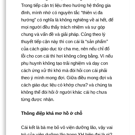
Trong tiếp cận trị liệu theo hướng hệ thống gia
đình, mình nhớ có nguyên tắc “thiên vị đa
hướng” có nghĩa là không nghiêng về ai hết, để
mọi người đều thấy trách nhiệm và sự góp
chung và vấn đề và giải pháp. Củng theo lý
thuyết tiếp cận này thì con cái là “sản phẩm”
của cách giáo dục từ cha mẹ, nên nếu chỉ đổ
lỗi cho con cái thì hơi không công bằng. Vì nếu
phụ huynh không tạo trải nghiệm và dạy con
cách ứng xử thì khó mà đòi hỏi con cái phải
theo ý mình mong đợi. Giữa điều mong đợi và
cách giáo dục liệu có khớp chưa? và chúng ta
không thể đòi hỏi ở người khác cái họ chưa
từng được nhận.
Thông điệp khá mơ hồ ở chỗ
Cái kết là bà mẹ bỏ vô viện dưỡng lão, vậy vai
trò của viện dưỡng lão trong XH hiện đại là gì?