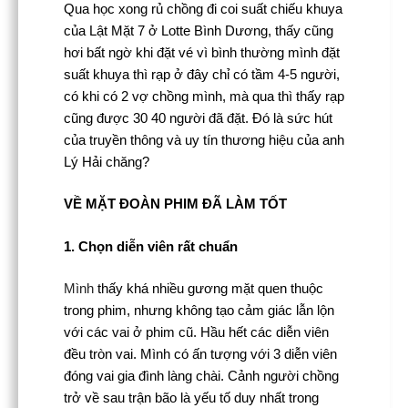
Qua học xong rủ chồng đi coi suất chiếu khuya
của Lật Mặt 7 ở Lotte Bình Dương, thấy cũng
hơi bất ngờ khi đặt vé vì bình thường mình đặt
suất khuya thì rạp ở đây chỉ có tầm 4-5 người,
có khi có 2 vợ chồng mình, mà qua thì thấy rạp
cũng được 30 40 người đã đặt. Đó là sức hút
của truyền thông và uy tín thương hiệu của anh
Lý Hải chăng?
VỀ MẶT ĐOÀN PHIM ĐÃ LÀM TỐT
1. Chọn diễn viên rất chuẩn
Mình
thấy khá nhiều gương mặt quen thuộc
trong phim, nhưng không tạo cảm giác lẫn lộn
với các vai ở phim cũ. Hầu hết các diễn viên
đều tròn vai. Mình có ấn tượng với 3 diễn viên
đóng vai gia đình làng chài. Cảnh người chồng
trở về sau trận bão là yếu tố duy nhất trong