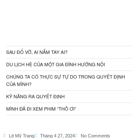
SAU ĐỔ VỠ, AI NẮM TAY AI?
DU LỊCH HÈ CỦA MỘT GIA ĐÌNH HƯỚNG NỘI
CHÚNG TA CÓ THỰC SỰ TỰ DO TRONG QUYẾT ĐỊNH
CỦA MÌNH?
KỸ NĂNG RA QUYẾT ĐỊNH
MÌNH ĐÃ ĐI XEM PHIM “THỎ ƠI”
Lê Mỹ Trang
Tháng 4 27, 2024
No Comments