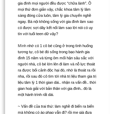
gia đình mọi người đều được “chữa lành”. Ồ
mọi thứ đơn giản vậy, chắc khoa tâm lý lâm
sàng đóng cửa luôn, tâm lý gia chuyển nghề
ngay. Bà nội không sống với gia đình làm sao
có được sợi dây kết nối làm sao lời nói có uy
tín với tuổi teen dữ vậy?
Mình
nhớ có 1 cô bé cũng ở trong tình huống
tương tự, cô bé đó sống trong bạo hành gia
đình 15 năm và từng ôm mối hận sâu sắc với
người nhà, cô bé lớn lên đi làm và nỗ lực thoát
ra được bối cảnh độc hại đó, nhớ là thoát ra rồi
nha, rồi sau đó cô tìm tới nhà trị liệu tham gia trị
liệu tâm lý 1 thời gian dài.. nhận ra vấn đề.. thời
gian hoà giải với bản thân với gia đình.. đó là
một hành trình rất dài.
~ Vấn đề của trai thứ: làm nghề đi biển ra biển
mà không có áo phao vẫn đi? rồi mẹ già đưa