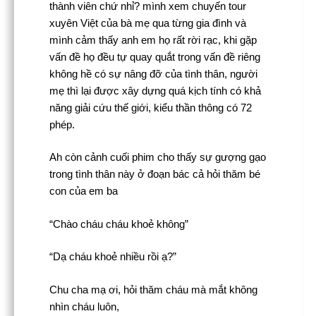
thành viên chứ nhỉ? mình xem chuyến tour
xuyên Việt của bà mẹ qua từng gia đình và
mình cảm thấy anh em họ rất rời rạc, khi gặp
vấn đề họ đều tự quay quắt trong vấn đề riêng
không hề có sự nâng đỡ của tình thân, người
mẹ thì lại được xây dựng quá kịch tính có khả
năng giải cứu thế giới, kiểu thần thông có 72
phép.
Ah còn cảnh cuối phim cho thấy sự gượng gạo
trong tình thân này ở đoạn bác cả hỏi thăm bé
con của em ba
“Chào cháu cháu khoẻ không”
“Dạ cháu khoẻ nhiều rồi ạ?”
Chu cha mạ ơi, hỏi thăm cháu mà mắt không
nhìn cháu luôn,