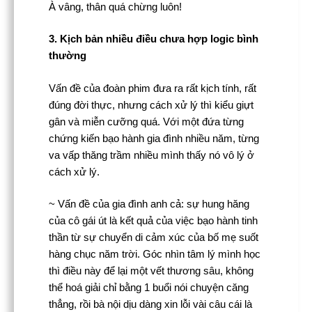
À vâng, thân quá chừng luôn!
3. Kịch bản nhiều điều chưa hợp logic bình
thường
Vấn đề của đoàn phim đưa ra rất kịch tính, rất
đúng đời thực, nhưng cách xử lý thì kiểu giựt
gân và miễn cưỡng quá. Với một đứa từng
chứng kiến bạo hành gia đình nhiều năm, từng
va vấp thăng trầm nhiều mình thấy nó vô lý ở
cách xử lý.
~ Vấn đề của gia đình anh cả: sự hung hăng
của cô gái út là kết quả của việc bạo hành tinh
thần từ sự chuyển di cảm xúc của bố mẹ suốt
hàng chục năm trời. Góc nhìn tâm lý mình học
thì điều này để lại một vết thương sâu, không
thể hoá giải chỉ bằng 1 buổi nói chuyện căng
thẳng, rồi bà nội dịu dàng xin lỗi vài câu cái là