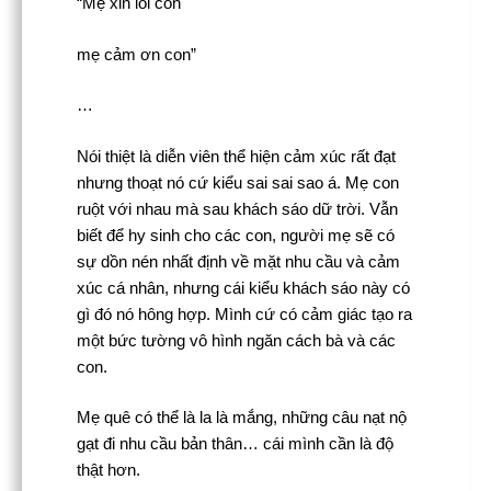
“Mẹ xin lỗi con
mẹ cảm ơn con”
…
Nói thiệt là diễn viên thể hiện cảm xúc rất đạt
nhưng thoạt nó cứ kiểu sai sai sao á. Mẹ con
ruột với nhau mà sau khách sáo dữ trời. Vẫn
biết để hy sinh cho các con, người mẹ sẽ có
sự dồn nén nhất định về mặt nhu cầu và cảm
xúc cá nhân, nhưng cái kiểu khách sáo này có
gì đó nó hông hợp. Mình cứ có cảm giác tạo ra
một bức tường vô hình ngăn cách bà và các
con.
Mẹ quê có thể là la là mắng, những câu nạt nộ
gạt đi nhu cầu bản thân… cái mình cần là độ
thật hơn.