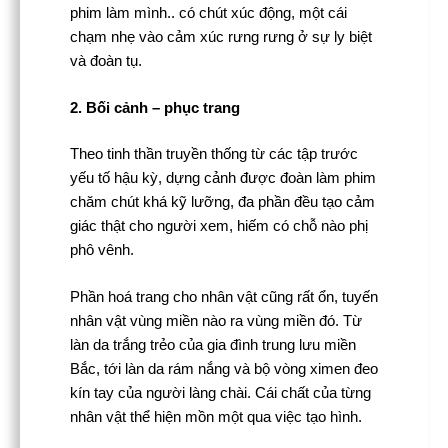
phim làm mình.. có chút xúc động, một cái
chạm nhẹ vào cảm xúc rưng rưng ở sự ly biệt
và đoàn tụ.
2. Bối cảnh – phục trang
Theo tinh thần truyền thống từ các tập trước
yếu tố hậu kỳ, dựng cảnh được đoàn làm phim
chăm chút khá kỹ lưỡng, đa phần đều tạo cảm
giác thật cho người xem, hiếm có chỗ nào phị
phô vênh.
Phần hoá trang cho nhân vật cũng rất ổn, tuyến
nhân vật vùng miền nào ra vùng miền đó. Từ
làn da trắng trẻo của gia đình trung lưu miền
Bắc, tới làn da rám nắng và bộ vòng ximen đeo
kín tay của người làng chài. Cái chất của từng
nhân vật thể hiện mồn một qua việc tạo hình.