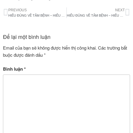
PREVIOUS
NEXT
HIỂU ĐÚNG VỀ TÂM BỆNH – HIỂU ĐỂ BAO DUNG HƠN – P1
HIỂU ĐÚNG VỀ TÂM BỆNH – HIỂU ĐỂ BAO DUNG HƠN – P2
Để lại một bình luận
Email của bạn sẽ không được hiển thị công khai.
Các trường bắt
buộc được đánh dấu
*
Bình luận
*