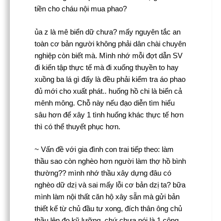
tiền cho cháu nội mua phao?
ủa z là mê biển dữ chưa? mấy nguyên tắc an
toàn cơ bản người không phải dân chài chuyên
nghiệp còn biết mà. Mình nhớ mỗi đợt dẫn SV
đi kiến tập thực tế mà đi xuống thuyền to hay
xuồng ba lá gì đấy là đều phải kiểm tra áo phao
đủ mới cho xuất phát.. huống hồ chi là biển cả
mênh mông. Chỗ này nếu đạo diễn tìm hiểu
sâu hơn để xây 1 tình huống khác thực tế hơn
thì có thể thuyết phục hơn.
~ Vấn đề với gia đình con trai tiếp theo: làm
thầu sao còn nghèo hơn người làm thợ hồ bình
thường?? mình nhớ thầu xây dựng đâu có
nghèo dữ dzị và sai mấy lỗi cơ bản dzị ta? bữa
mình làm nội thất căn hộ xây sẵn mà gửi bản
thiết kế từ chủ đầu tư xong, đích thân ông chủ
thầu lên đo kỹ lưỡng, chứ chưa nói là 1 công