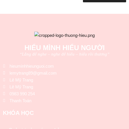
HIỂU MÌNH HIỂU NGƯỜI
“Lắng để nghe – nghe để hiểu – hiểu rồi thương”
hieuminhhieunguoi.com
lemytrang89@gmail.com
Lê Mỹ Trang
Lê Mỹ Trang
0983 990 254
Thanh Toán
KHÓA HỌC