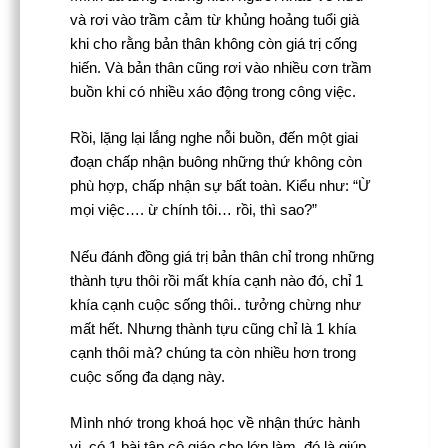
và rơi vào trầm cảm từ khủng hoảng tuổi già
khi cho rằng bản thân không còn giá trị cống
hiến. Và bản thân cũng rơi vào nhiều cơn trầm
buồn khi có nhiều xáo động trong công việc.
Rồi, lặng lại lắng nghe nỗi buồn, đến một giai
đoạn chấp nhận buông những thứ không còn
phù hợp, chấp nhận sự bất toàn. Kiểu như: “Ừ
mọi việc…. ừ chính tôi… rồi, thì sao?”
Nếu đánh đồng giá trị bản thân chỉ trong những
thành tựu thôi rồi mất khía cạnh nào đó, chỉ 1
khía cạnh cuộc sống thôi.. tưởng chừng như
mất hết. Nhưng thành tựu cũng chỉ là 1 khía
cạnh thôi mà? chúng ta còn nhiều hơn trong
cuộc sống đa dạng này.
Mình nhớ trong khoá học về nhận thức hành
vi, có 1 bài tập cô giáo cho lớp làm, đó là giúp