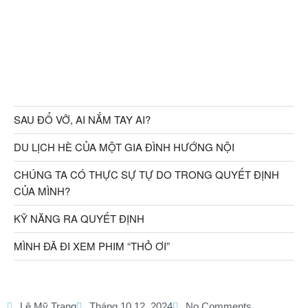
SAU ĐỔ VỠ, AI NẮM TAY AI?
DU LỊCH HÈ CỦA MỘT GIA ĐÌNH HƯỚNG NỘI
CHÚNG TA CÓ THỰC SỰ TỰ DO TRONG QUYẾT ĐỊNH
CỦA MÌNH?
KỸ NĂNG RA QUYẾT ĐỊNH
MÌNH ĐÃ ĐI XEM PHIM “THỎ ƠI”
Lê Mỹ Trang
Tháng 10 12, 2024
No Comments