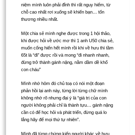
niệm mình luôn phải đỉnh thì rất nguy hiểm, từ
chỗ cao nhất rơi xuống sẽ khiến bạn… tổn
thương nhiều nhất.
Một chia sẻ mình nghe được trong 1 hội thảo,
khi được hỏi về ước mơ thì 1 anh U50 chia sẻ,
muốn cống hiến hết mình rồi khi về hưu thì tầm
65t là “đi” được rồi và mong “đi nhanh nhanh,
đừng trở thành gánh nặng, nằm dầm dề khổ
con cháu”
Mình nhớ hôm đó chủ toạ có nói một đoạn
phản hồi lại anh này, từng lời từng chữ mình
không nhớ rõ nhưng đại ý là “giá trị của con
người không phải chỉ là thành tựu… gánh nặng
cần có để học hỏi và phát triển, đừng quá lo
lắng hãy để mọi thứ tự nhiên”.
Mình đã từng chứng kiến người khác về hưu