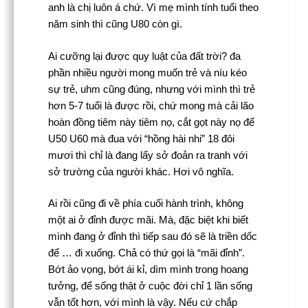
anh là chị luôn á chứ. Vì mẹ mình tính tuổi theo
năm sinh thì cũng U80 còn gì.
Ai cưỡng lại được quy luật của đất trời? đa
phần nhiều người mong muốn trẻ và níu kéo
sự trẻ, uhm cũng đúng, nhưng với mình thì trẻ
hơn 5-7 tuổi là được rồi, chứ mong mà cải lão
hoàn đồng tiêm này tiêm nọ, cắt gọt này nọ để
U50 U60 mà đua với “hồng hài nhi” 18 đôi
mươi thì chỉ là đang lấy sở đoản ra tranh với
sở trường của người khác. Hơi vô nghĩa.
Ai rồi cũng đi về phía cuối hành trình, không
một ai ở đỉnh được mãi. Mà, đặc biệt khi biết
mình đang ở đỉnh thì tiếp sau đó sẽ là triền dốc
để … đi xuống. Chả có thứ gọi là “mãi đỉnh”.
Bớt ảo vọng, bớt ái kỉ, dìm mình trong hoang
tưởng, để sống thật ở cuộc đời chỉ 1 lần sống
vẫn tốt hơn, với mình là vậy. Nếu cứ chắp