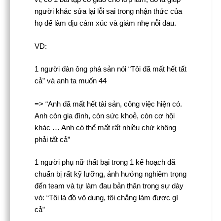
người khác sửa lại lỗi sai trong nhận thức của
họ để làm dịu cảm xúc và giảm nhẹ nỗi đau.
VD:
1 người đàn ông phá sản nói “Tôi đã mất hết tất
cả” và anh ta muốn 44
=> “Anh đã mất hết tài sản, công việc hiện có.
Anh còn gia đình, còn sức khoẻ, còn cơ hội
khác … Anh có thể mất rất nhiều chứ không
phải tất cả”
1 người phụ nữ thất bại trong 1 kế hoạch đã
chuẩn bị rất kỹ lưỡng, ảnh hưởng nghiêm trọng
đến team và tự làm đau bản thân trong sự dày
vò: “Tôi là đồ vô dụng, tôi chẳng làm được gì
cả”