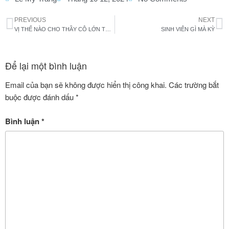
PREVIOUS
NEXT
VỊ THẾ NÀO CHO THẦY CÔ LỚN TUỔI VÀ VẺ ĐẸP ĐÃ ẨN VÀO TRONG?
SINH VIÊN GÌ MÀ KỲ
Để lại một bình luận
Email của bạn sẽ không được hiển thị công khai.
Các trường bắt
buộc được đánh dấu
*
Bình luận
*