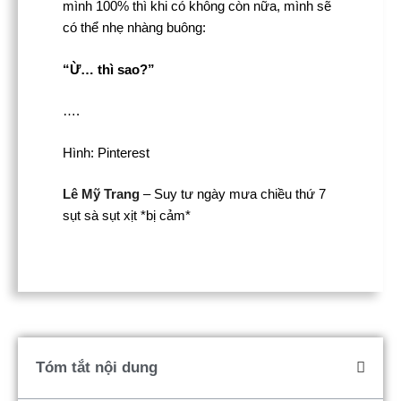
mình 100% thì khi có không còn nữa, mình sẽ
có thể nhẹ nhàng buông:
“Ừ… thì sao?”
….
Hình: Pinterest
Lê Mỹ Trang
– Suy tư ngày mưa chiều thứ 7
sụt sà sụt xịt *bị cảm*
Tóm tắt nội dung