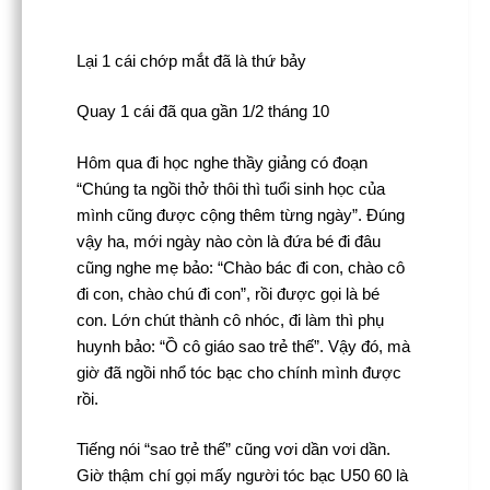
Lại 1 cái chớp mắt đã là thứ bảy
Quay 1 cái đã qua gần 1/2 tháng 10
Hôm qua đi học nghe thầy giảng có đoạn
“Chúng ta ngồi thở thôi thì tuổi sinh học của
mình cũng được cộng thêm từng ngày”. Đúng
vậy ha, mới ngày nào còn là đứa bé đi đâu
cũng nghe mẹ bảo: “Chào bác đi con, chào cô
đi con, chào chú đi con”, rồi được gọi là bé
con. Lớn chút thành cô nhóc, đi làm thì phụ
huynh bảo: “Ồ cô giáo sao trẻ thế”. Vậy đó, mà
giờ đã ngồi nhổ tóc bạc cho chính mình được
rồi.
Tiếng nói “sao trẻ thế” cũng vơi dần vơi dần.
Giờ thậm chí gọi mấy người tóc bạc U50 60 là