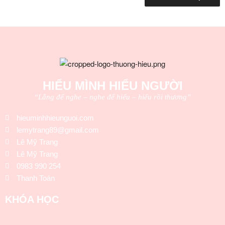
HIỂU MÌNH HIỂU NGƯỜI
“Lắng để nghe – nghe để hiểu – hiểu rồi thương”
hieuminhhieunguoi.com
lemytrang89@gmail.com
Lê Mỹ Trang
Lê Mỹ Trang
0983 990 254
Thanh Toán
KHÓA HỌC