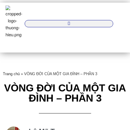
Trang chủ
»
VÒNG ĐỜI CỦA MỘT GIA ĐÌNH – PHẦN 3
VÒNG ĐỜI CỦA MỘT GIA
ĐÌNH – PHẦN 3