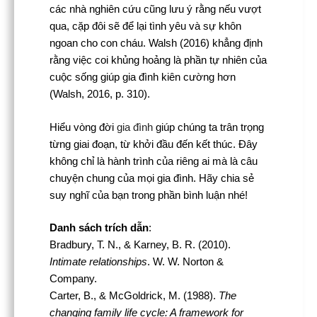
các nhà nghiên cứu cũng lưu ý rằng nếu vượt
qua, cặp đôi sẽ để lại tình yêu và sự khôn
ngoan cho con cháu. Walsh (2016) khẳng định
rằng việc coi khủng hoảng là phần tự nhiên của
cuộc sống giúp gia đình kiên cường hơn
(Walsh, 2016, p. 310).
Hiểu vòng đời
gia đình
giúp chúng ta trân trọng
từng giai đoạn, từ khởi đầu đến kết thúc. Đây
không chỉ là hành trình của riêng ai mà là câu
chuyện chung của mọi gia đình. Hãy chia sẻ
suy nghĩ của bạn trong phần bình luận nhé!
Danh sách trích dẫn
:
Bradbury, T. N., & Karney, B. R. (2010).
Intimate relationships
. W. W. Norton &
Company.
Carter, B., & McGoldrick, M. (1988).
The
changing family life cycle: A framework for