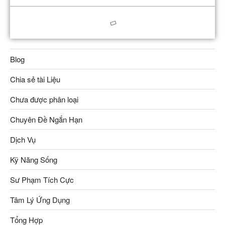
Blog
Chia sẻ tài Liệu
Chưa được phân loại
Chuyên Đề Ngắn Hạn
Dịch Vụ
Kỹ Năng Sống
Sư Phạm Tích Cực
Tâm Lý Ứng Dụng
Tổng Hợp