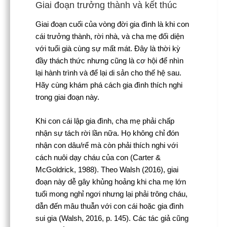
Giai đoạn trưởng thành và kết thúc
Giai đoạn cuối của vòng đời gia đình là khi con
cái trưởng thành, rời nhà, và cha mẹ đối diện
với tuổi già cùng sự mất mát. Đây là thời kỳ
đầy thách thức nhưng cũng là cơ hội để nhìn
lại hành trình và để lại di sản cho thế hệ sau.
Hãy cùng khám phá cách gia đình thích nghi
trong giai đoạn này.
Khi con cái lập gia đình, cha mẹ phải chấp
nhận sự tách rời lần nữa. Họ không chỉ đón
nhận con dâu/rể mà còn phải thích nghi với
cách nuôi dạy cháu của con (Carter &
McGoldrick, 1988). Theo Walsh (2016), giai
đoạn này dễ gây khủng hoảng khi cha mẹ lớn
tuổi mong nghỉ ngơi nhưng lại phải trông cháu,
dẫn đến mâu thuẫn với con cái hoặc gia đình
sui gia (Walsh, 2016, p. 145). Các tác giả cũng